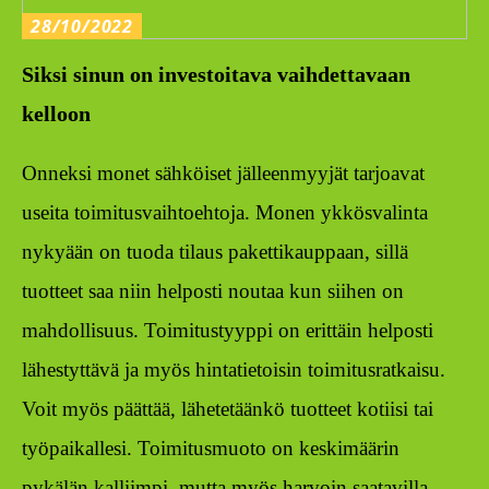
28/10/2022
Siksi sinun on investoitava vaihdettavaan
kelloon
Onneksi monet sähköiset jälleenmyyjät tarjoavat
useita toimitusvaihtoehtoja. Monen ykkösvalinta
nykyään on tuoda tilaus pakettikauppaan, sillä
tuotteet saa niin helposti noutaa kun siihen on
mahdollisuus. Toimitustyyppi on erittäin helposti
lähestyttävä ja myös hintatietoisin toimitusratkaisu.
Voit myös päättää, lähetetäänkö tuotteet kotiisi tai
työpaikallesi. Toimitusmuoto on keskimäärin
pykälän kalliimpi, mutta myös harvoin saatavilla.