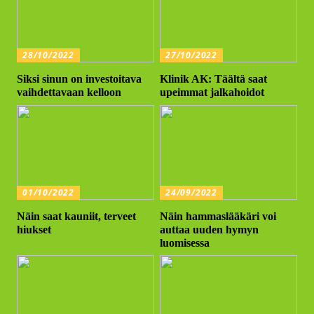
28/10/2022
27/10/2022
Siksi sinun on investoitava
Klinik AK: Täältä saat
vaihdettavaan kelloon
upeimmat jalkahoidot
01/10/2022
24/09/2022
Näin saat kauniit, terveet
Näin hammaslääkäri voi
hiukset
auttaa uuden hymyn
luomisessa