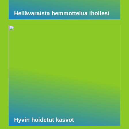
Hellävaraista hemmottelua ihollesi
Hyvin hoidetut kasvot