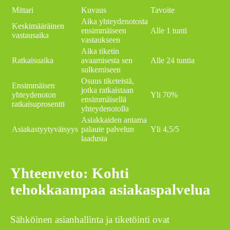
Mittari
Kuvaus
Tavoite
Aika yhteydenotosta
Keskimääräinen
ensimmäiseen
Alle 1 tunti
vastausaika
vastaukseen
Aika tiketin
Ratkaisuaika
avaamisesta sen
Alle 24 tuntia
sulkemiseen
Osuus tiketeistä,
Ensimmäisen
jotka ratkaistaan
yhteydenoton
Yli 70%
ensimmäisellä
ratkaisuprosentti
yhteydenotolla
Asiakkaiden antama
Asiakastyytyväisyys
palaute palvelun
Yli 4,5/5
laadusta
Yhteenveto: Kohti
tehokkaampaa asiakaspalvelua
Sähköinen asianhallinta ja tiketöinti ovat