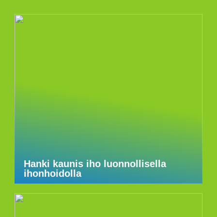
Hanki kaunis iho luonnollisella
ihonhoidolla