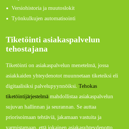
Versiohistoria ja muutoslokit
Työnkulkujen automatisointi
Tiketöinti asiakaspalvelun
tehostajana
Tiketöinti on asiakaspalvelun menetelmä, jossa
asiakkaiden yhteydenotot muunnetaan tiketeiksi eli
digitaalisiksi palvelupyynnöiksi.
Tehokas
tiketöintijärjestelmä
mahdollistaa asiakaspalvelun
sujuvan hallinnan ja seurannan. Se auttaa
priorisoimaan tehtäviä, jakamaan vastuita ja
varmistamaan, että jokainen asiakasyhteydenotto