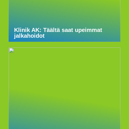
Klinik AK: Täältä saat upeimmat
jalkahoidot