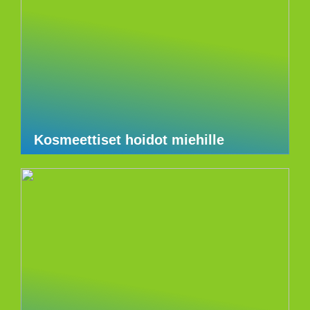
Kosmeettiset hoidot miehille