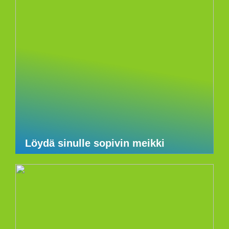
Löydä sinulle sopivin meikki