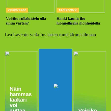
20/09/2022
10/09/2022
Voisiko rullaluistelu olla
Hanki kaunis iho
sinua varten?
luonnollisella ihonhoidolla
Lea Lavenin vaikutus lasten musiikkimaailmaan
Näin
hammas
lääkäri
voi
auttaa
Voisiko