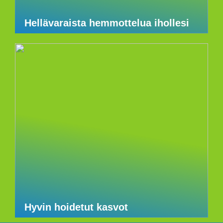
Hellävaraista hemmottelua ihollesi
Hyvin hoidetut kasvot