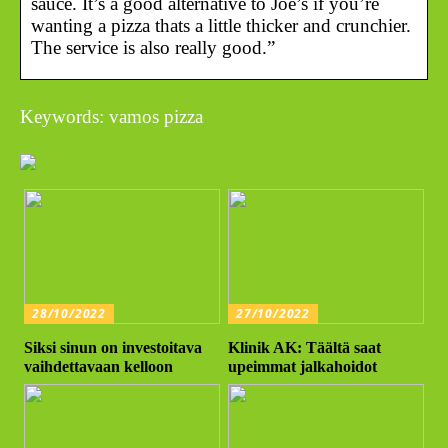
sauce. It’s a good alternative to Joe’s if you’re
wanting a pizza thats a little thicker and crunchier.
The service is also really good.”
Keywords: vamos pizza
28/10/2022
27/10/2022
Siksi sinun on investoitava
Klinik AK: Täältä saat
vaihdettavaan kelloon
upeimmat jalkahoidot