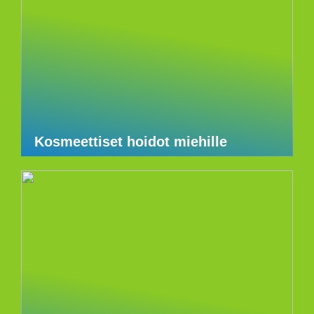
Kosmeettiset hoidot miehille