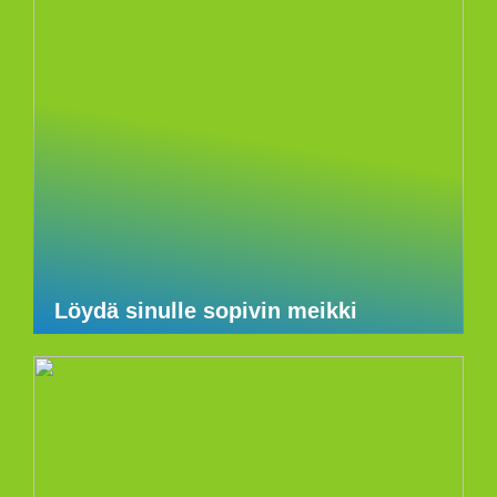
Löydä sinulle sopivin meikki