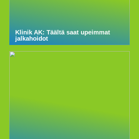
Klinik AK: Täältä saat upeimmat
jalkahoidot