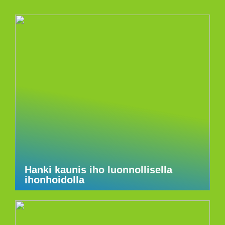
Hanki kaunis iho luonnollisella
ihonhoidolla