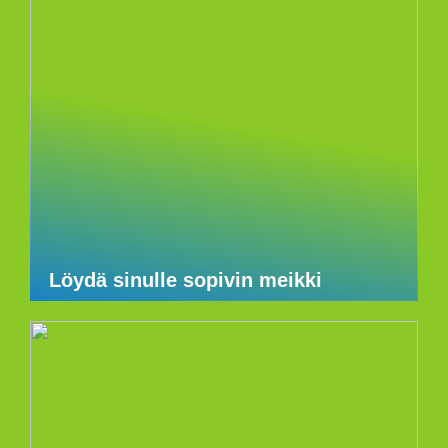
Löydä sinulle sopivin meikki