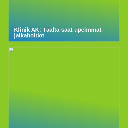
Klinik AK: Täältä saat upeimmat
jalkahoidot