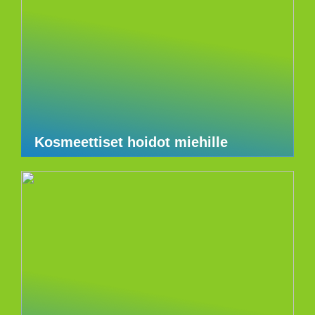
Kosmeettiset hoidot miehille