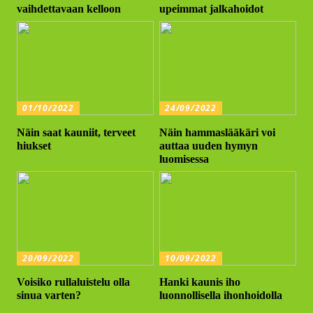
vaihdettavaan kelloon
upeimmat jalkahoidot
01/10/2022
24/09/2022
Näin saat kauniit, terveet
Näin hammaslääkäri voi
hiukset
auttaa uuden hymyn
luomisessa
20/09/2022
10/09/2022
Voisiko rullaluistelu olla
Hanki kaunis iho
sinua varten?
luonnollisella ihonhoidolla