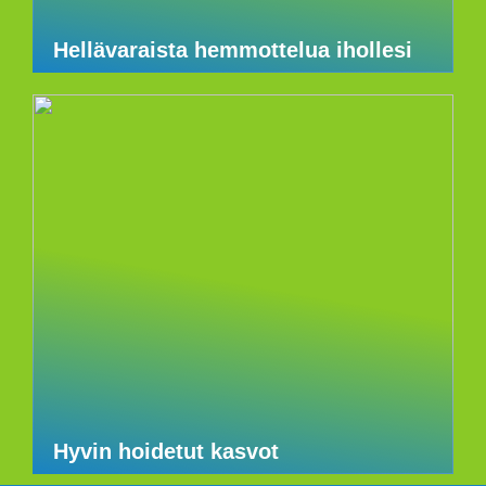
Hellävaraista hemmottelua ihollesi
Hyvin hoidetut kasvot