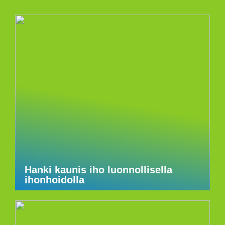
Hanki kaunis iho luonnollisella
ihonhoidolla