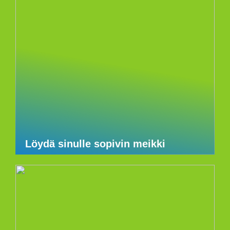
Löydä sinulle sopivin meikki