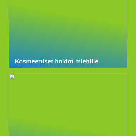
Kosmeettiset hoidot miehille