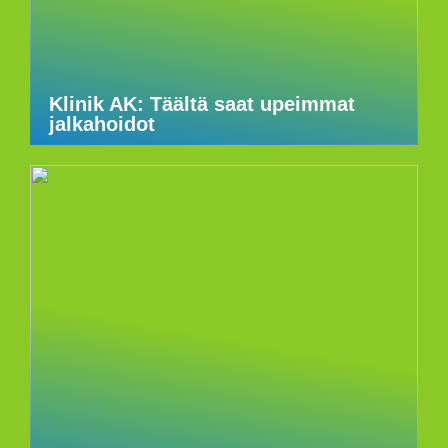
Klinik AK: Täältä saat upeimmat
jalkahoidot