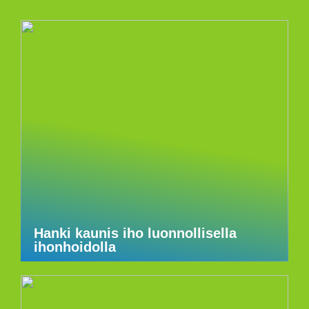
Hanki kaunis iho luonnollisella
ihonhoidolla