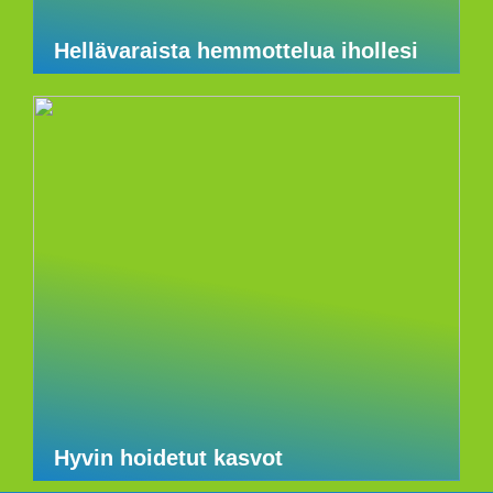
Hellävaraista hemmottelua ihollesi
Hyvin hoidetut kasvot