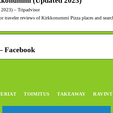
rkkonummi (Updated 2023)
2023) – Tripadvisor
r traveler reviews of Kirkkonummi Pizza places and search
 – Facebook
TERIAT
TOIMITUS
TAKEAWAY
RAVIN