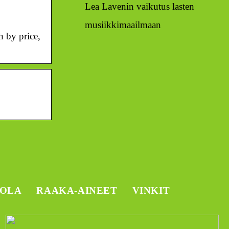
Lea Lavenin vaikutus lasten
musiikkimaailmaan
 by price,
TOLA
RAAKA-AINEET
VINKIT