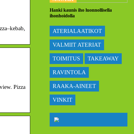
Hanki kaunis iho luonnollisella
ihonhoidolla
pizza–kebab,
ATERIALAATIKOT
VALMIIT ATERIAT
TOIMITUS
TAKEAWAY
RAVINTOLA
RAAKA-AINEET
eview. Pizza
VINKIT