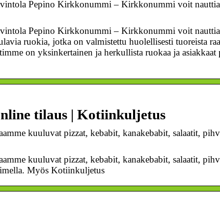
 Ravintola Pepino Kirkkonummi – Kirkkonummi voit nauttia 
 Ravintola Pepino Kirkkonummi – Kirkkonummi voit nauttia 
avia ruokia, jotka on valmistettu huolellisesti tuoreista raa
me on yksinkertainen ja herkullista ruokaa ja asiakkaat 
ine tilaus | Kotiinkuljetus
mme kuuluvat pizzat, kebabit, kanakebabit, salaatit, pihvit
mme kuuluvat pizzat, kebabit, kanakebabit, salaatit, pihvit
limella. Myös Kotiinkuljetus