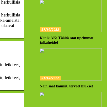
herkullisia
herkullisia
ka-aineista!
palaavat
27/10/2022
Klinik AK: Täältä saat upeimmat
jalkahoidot
, leikkeet,
, leikkeet,
01/10/2022
Näin saat kauniit, terveet hiukset