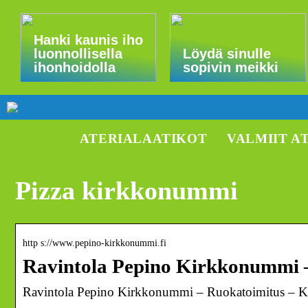
Hanki kaunis iho
luonnollisella
Löydä sinulle
ihonhoidolla
sopivin meikki
ATERIALAATIKOT
VALMIIT A
Pizza kirkkonummi
http s://www.pepino-kirkkonummi.fi
Ravintola Pepino Kirkkonummi
Ravintola Pepino Kirkkonummi – Ruokatoimitus – K