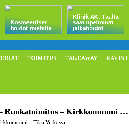
Klinik AK: Täältä
Kosmeettiset
saat upeimmat
hoidot miehille
jalkahoidot
TERIAT
TOIMITUS
TAKEAWAY
RAVIN
 – Ruokatoimitus – Kirkkonummi …
irkkonummi – Tilaa Verkossa