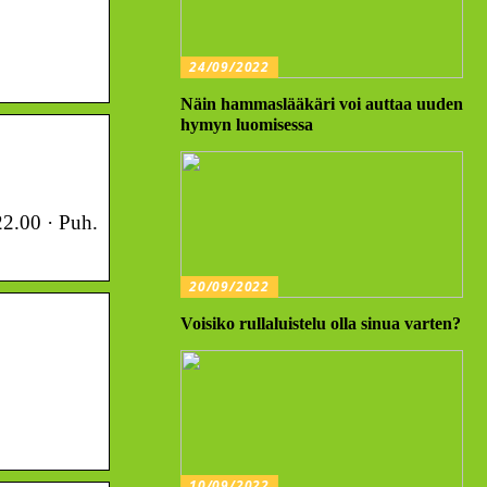
24/09/2022
Näin hammaslääkäri voi auttaa uuden
hymyn luomisessa
22.00 · Puh.
20/09/2022
Voisiko rullaluistelu olla sinua varten?
10/09/2022