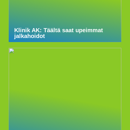
Klinik AK: Täältä saat upeimmat
jalkahoidot