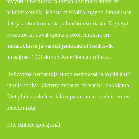
myynti-ilmoituksia ja löytää unelmiesi auton eri
hakukriteereillä. Muista tarkkailla myynti-ilmoitusten
tietoja auton kunnosta ja huoltohistoriasta. Käytetyt
avoautot tarjoavat upeita ajokokemuksia eri
hintaluokissa ja vanhat jenkkiautot herättävät
nostalgiaa 1900-luvun Amerikan autoilusta.
Hyödynnä nettiautoja auton etsinnässä ja löydä juuri
sinulle sopiva käytetty avoauto tai vanha jenkkiauto.
Olet yhden askeleen lähempänä oman unelma-autosi
toteutumista!
Ofte stillede spørgsmål