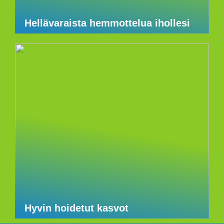
Hellävaraista hemmottelua ihollesi
Hyvin hoidetut kasvot