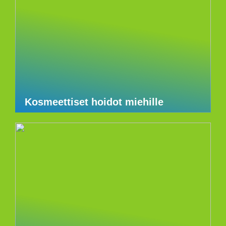
Kosmeettiset hoidot miehille