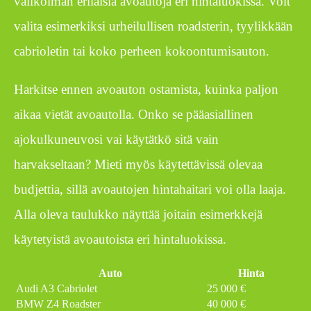
valikoiman erilaisia avoautoja eri hintaluokissa. Voit
valita esimerkiksi urheilullisen roadsterin, tyylikkään
cabrioletin tai koko perheen kokoontumisauton.
Harkitse ennen avoauton ostamista, kuinka paljon
aikaa vietät avoautolla. Onko se pääasiallinen
ajokulkuneuvosi vai käytätkö sitä vain
harvakseltaan? Mieti myös käytettävissä olevaa
budjettia, sillä avoautojen hintahaitari voi olla laaja.
Alla oleva taulukko näyttää joitain esimerkkejä
käytetyistä avoautoista eri hintaluokissa.
Auto
Hinta
Audi A3 Cabriolet
25 000 €
BMW Z4 Roadster
40 000 €