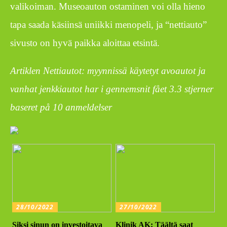
valikoiman. Museoauton ostaminen voi olla hieno
tapa saada käsiinsä uniikki menopeli, ja “nettiauto”
sivusto on hyvä paikka aloittaa etsintä.
Artiklen Nettiautot: myynnissä käytetyt avoautot ja
vanhat jenkkiautot har i gennemsnit fået
3.3
stjerner
baseret på
10
anmeldelser
28/10/2022
27/10/2022
Siksi sinun on investoitava
Klinik AK: Täältä saat