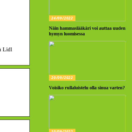
24/09/2022
Näin hammaslääkäri voi auttaa uuden
hymyn luomisessa
n Lidl
20/09/2022
Voisiko rullaluistelu olla sinua varten?
10/09/2022