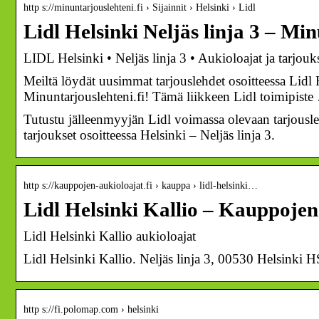
http s://minuntarjouslehteni.fi › Sijainnit › Helsinki › Lidl
Lidl Helsinki Neljäs linja 3 – Mi
LIDL Helsinki • Neljäs linja 3 • Aukioloajat ja tarjouk
Meiltä löydät uusimmat tarjouslehdet osoitteessa Lidl H
Minuntarjouslehteni.fi! Tämä liikkeen Lidl toimipist
Tutustu jälleenmyyjän Lidl voimassa olevaan tarjousleh
tarjoukset osoitteessa Helsinki – Neljäs linja 3.
http s://kauppojen-aukioloajat.fi › kauppa › lidl-helsinki…
Lidl Helsinki Kallio – Kauppojen
Lidl Helsinki Kallio aukioloajat
Lidl Helsinki Kallio. Neljäs linja 3, 00530 Helsinki H
http s://fi.polomap.com › helsinki