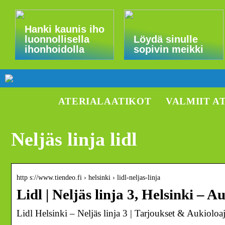
Hanki kaunis iho
luonnollisella
Löydä sinulle
ihonhoidolla
sopivin meikki
ATERIALAATIKOT
VALMIIT A
Neljäs linja lidl
http s://www.tiendeo.fi › helsinki › lidl-neljas-linja
Lidl | Neljäs linja 3, Helsinki – 
Lidl Helsinki – Neljäs linja 3 | Tarjoukset & Aukioloaj