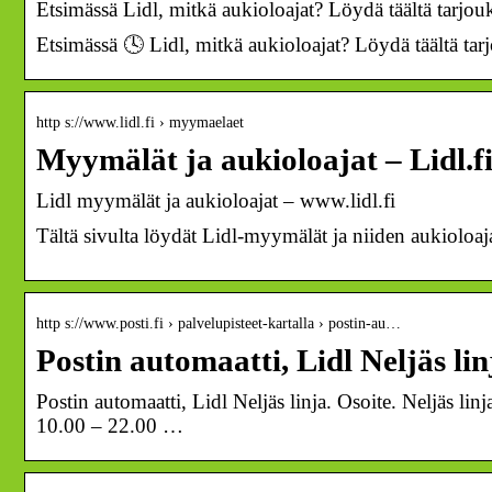
Etsimässä Lidl, mitkä aukioloajat? Löydä täältä tarjouk
Etsimässä 🕓 Lidl, mitkä aukioloajat? Löydä täältä tarj
http s://www.lidl.fi › myymaelaet
Myymälät ja aukioloajat – Lidl.f
Lidl myymälät ja aukioloajat – www.lidl.fi
Tältä sivulta löydät Lidl-myymälät ja niiden aukioloaj
http s://www.posti.fi › palvelupisteet-kartalla › postin-au…
Postin automaatti, Lidl Neljäs lin
Postin automaatti, Lidl Neljäs linja. Osoite. Neljäs l
10.00 – 22.00 …