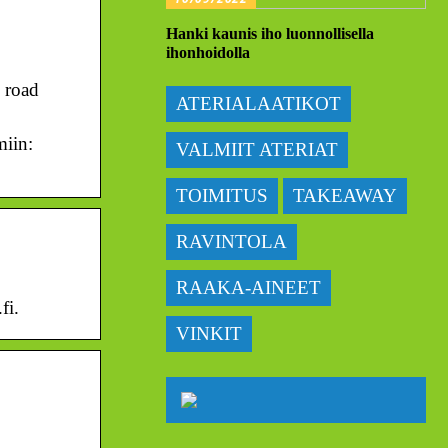
Hanki kaunis iho luonnollisella
ihonhoidolla
d road
ATERIALAATIKOT
miin:
VALMIIT ATERIAT
TOIMITUS
TAKEAWAY
RAVINTOLA
RAAKA-AINEET
fi.
VINKIT