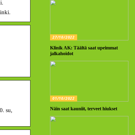
i.
inki.
27/10/2022
Klinik AK: Täältä saat upeimmat
jalkahoidot
01/10/2022
Näin saat kauniit, terveet hiukset
0. su,