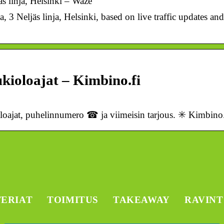
äs linja, Helsinki – Waze
a, 3 Neljäs linja, Helsinki, based on live traffic updates an
Aukioloajat – Kimbino.fi
ioloajat, puhelinnumero ☎ ja viimeisin tarjous. ✳️ Kimbino.
TERIAT
TOIMITUS
TAKEAWAY
RAVIN