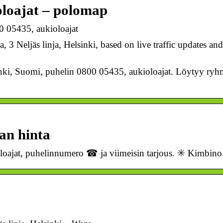
ioloajat – polomap
00 05435, aukioloajat
a, 3 Neljäs linja, Helsinki, based on live traffic updates an
sinki, Suomi, puhelin 0800 05435, aukioloajat. Löytyy ryh
oan hinta
oloajat, puhelinnumero ☎ ja viimeisin tarjous. ✳️ Kimbino.