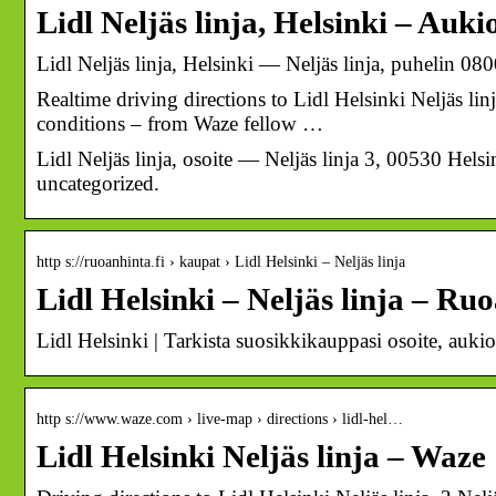
Lidl Neljäs linja, Helsinki – Auk
Lidl Neljäs linja, Helsinki — Neljäs linja, puhelin 08
Realtime driving directions to Lidl Helsinki Neljäs linj
conditions – from Waze fellow …
Lidl Neljäs linja, osoite — Neljäs linja 3, 00530 Hel
uncategorized.
http s://ruoanhinta.fi › kaupat › Lidl Helsinki – Neljäs linja
Lidl Helsinki – Neljäs linja – Ru
Lidl Helsinki | Tarkista suosikkikauppasi osoite, auki
http s://www.waze.com › live-map › directions › lidl-hel…
Lidl Helsinki Neljäs linja – Waze