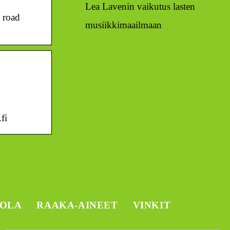
Lea Lavenin vaikutus lasten
d road
musiikkimaailmaan
fi
TOLA
RAAKA-AINEET
VINKIT