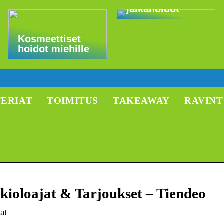
jalkahoidot
Kosmeettiset
hoidot miehille
TERIAT
TOIMITUS
TAKEAWAY
RAVIN
Aukioloajat & Tarjoukset – Tiendeo
at