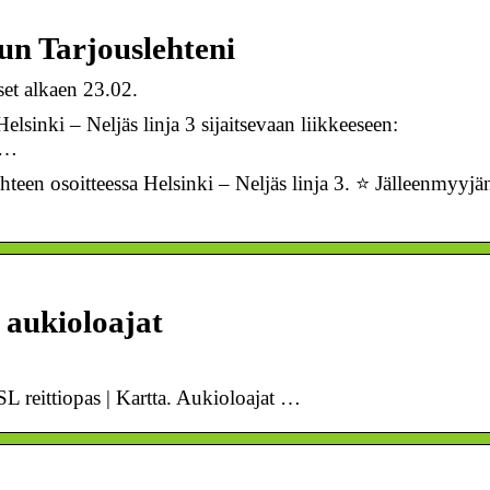
nun Tarjouslehteni
set alkaen 23.02.
elsinki – Neljäs linja 3 sijaitsevaan liikkeeseen:
e …
teen osoitteessa Helsinki – Neljäs linja 3. ⭐ Jälleenmyyjä
 aukioloajat
SL reittiopas | Kartta. Aukioloajat …