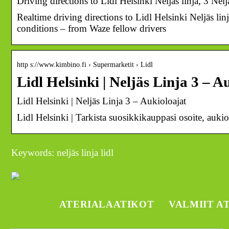
Driving directions to Lidl Helsinki Neljäs linja, 3 Nelj
Realtime driving directions to Lidl Helsinki Neljäs linj
conditions – from Waze fellow drivers
http s://www.kimbino.fi › Supermarketit › Lidl
Lidl Helsinki | Neljäs Linja 3 – 
Lidl Helsinki | Neljäs Linja 3 – Aukioloajat
Lidl Helsinki | Tarkista suosikkikauppasi osoite, auk
Keywords: neljäs linja lidl
ATERIALAATIKOT
VALMIIT A