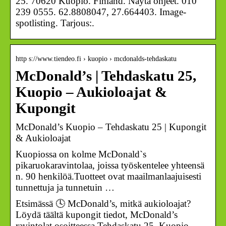
25. 70620 Kuopio. Finland. Näytä ohjeet. 010
239 0555. 62.8808047, 27.664403. Image-
spotlisting. Tarjous:.
http s://www.tiendeo.fi › kuopio › mcdonalds-tehdaskatu
McDonald’s | Tehdaskatu 25,
Kuopio – Aukioloajat &
Kupongit
McDonald’s Kuopio – Tehdaskatu 25 | Kupongit
& Aukioloajat
Kuopiossa on kolme McDonald`s
pikaruokaravintolaa, joissa työskentelee yhteensä
n. 90 henkilöä.Tuotteet ovat maailmanlaajuisesti
tunnettuja ja tunnetuin …
Etsimässä 🕓 McDonald’s, mitkä aukioloajat?
Löydä täältä kupongit tiedot, McDonald’s
ravintolat osoitteessa Tehdaskatu 25, Kuopio.