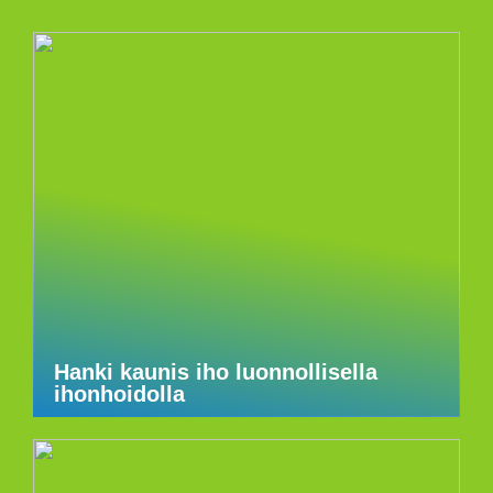
Hanki kaunis iho luonnollisella
ihonhoidolla