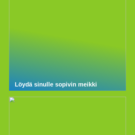
Löydä sinulle sopivin meikki