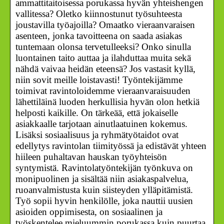
ammattitaitoisessa porukassa hyvän yhteishengen
vallitessa? Oletko kiinnostunut työsuhteesta
joustavilla työajoilla? Omaatko vieraanvaraisen
asenteen, jonka tavoitteena on saada asiakas
tuntemaan olonsa tervetulleeksi? Onko sinulla
luontainen taito auttaa ja ilahduttaa muita sekä
nähdä vaivaa heidän eteensä? Jos vastasit kyllä,
niin sovit meille loistavasti! Työntekijämme
toimivat ravintoloidemme vieraanvaraisuuden
lähettiläinä luoden herkullisia hyvän olon hetkiä
helposti kaikille. On tärkeää, että jokaiselle
asiakkaalle tarjotaan ainutlaatuinen kokemus.
Lisäksi sosiaalisuus ja ryhmätyötaidot ovat
edellytys ravintolan tiimityössä ja edistävät yhteen
hiileen puhaltavan hauskan työyhteisön
syntymistä. Ravintolatyöntekijän työnkuva on
monipuolinen ja sisältää niin asiakaspalvelua,
ruoanvalmistusta kuin siisteyden ylläpitämistä.
Työ sopii hyvin henkilölle, joka nauttii uusien
asioiden oppimisesta, on sosiaalinen ja
työskentelee mieluummin porukassa kuin puurtaa