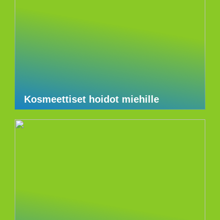
Kosmeettiset hoidot miehille