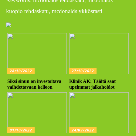
Keywords: mcdonalds tehdaskatu, mcdonalds
kuopio tehdaskatu, mcdonalds ykkösrasti
28/10/2022
27/10/2022
Siksi sinun on investoitava
Klinik AK: Täältä saat
vaihdettavaan kelloon
upeimmat jalkahoidot
01/10/2022
24/09/2022