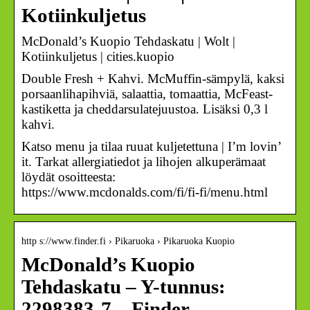
Kotiinkuljetus
McDonald’s Kuopio Tehdaskatu | Wolt |
Kotiinkuljetus | cities.kuopio
Double Fresh + Kahvi. McMuffin-sämpylä, kaksi
porsaanlihapihviä, salaattia, tomaattia, McFeast-
kastiketta ja cheddarsulatejuustoa. Lisäksi 0,3 l
kahvi.
Katso menu ja tilaa ruuat kuljetettuna | I’m lovin’
it. Tarkat allergiatiedot ja lihojen alkuperämaat
löydät osoitteesta:
https://www.mcdonalds.com/fi/fi-fi/menu.html
http s://www.finder.fi › Pikaruoka › Pikaruoka Kuopio
McDonald’s Kuopio
Tehdaskatu – Y-tunnus:
2298383-7 – Finder