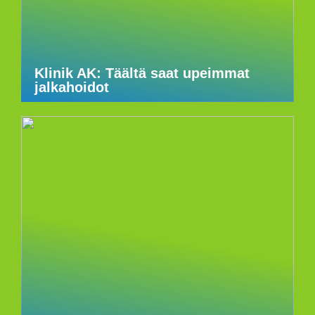
Klinik AK: Täältä saat upeimmat
jalkahoidot