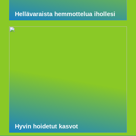
Hellävaraista hemmottelua ihollesi
Hyvin hoidetut kasvot