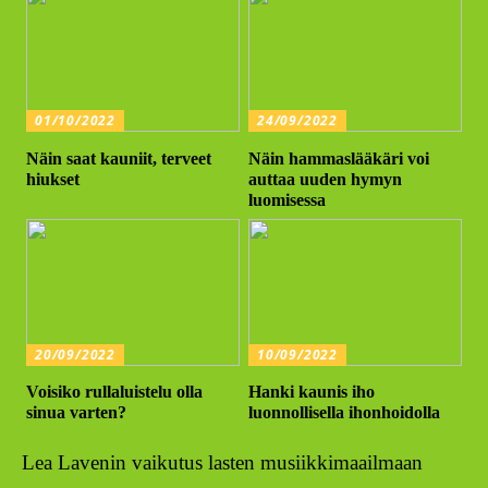
01/10/2022
24/09/2022
Näin saat kauniit, terveet
Näin hammaslääkäri voi
hiukset
auttaa uuden hymyn
luomisessa
20/09/2022
10/09/2022
Voisiko rullaluistelu olla
Hanki kaunis iho
sinua varten?
luonnollisella ihonhoidolla
Lea Lavenin vaikutus lasten musiikkimaailmaan