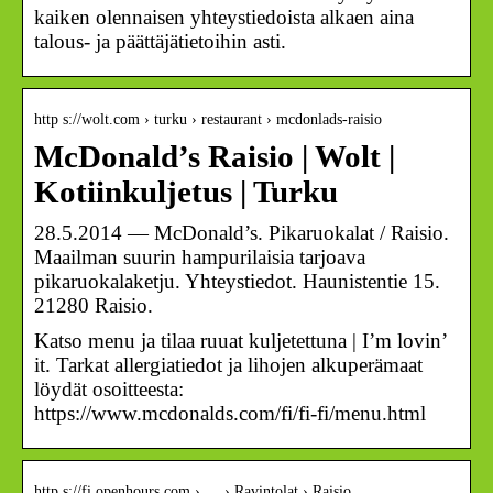
kaiken olennaisen yhteystiedoista alkaen aina
talous- ja päättäjätietoihin asti.
http s://wolt.com › turku › restaurant › mcdonlads-raisio
McDonald’s Raisio | Wolt |
Kotiinkuljetus | Turku
28.5.2014 — McDonald’s. Pikaruokalat / Raisio.
Maailman suurin hampurilaisia tarjoava
pikaruokalaketju. Yhteystiedot. Haunistentie 15.
21280 Raisio.
Katso menu ja tilaa ruuat kuljetettuna | I’m lovin’
it. Tarkat allergiatiedot ja lihojen alkuperämaat
löydät osoitteesta:
https://www.mcdonalds.com/fi/fi-fi/menu.html
http s://fi.openhours.com › … › Ravintolat › Raisio