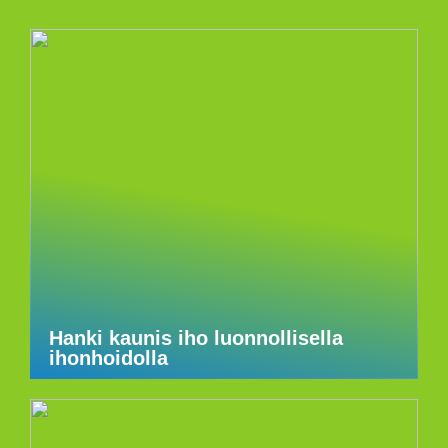
Hanki kaunis iho luonnollisella
ihonhoidolla