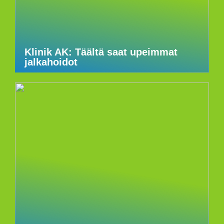
Klinik AK: Täältä saat upeimmat
jalkahoidot