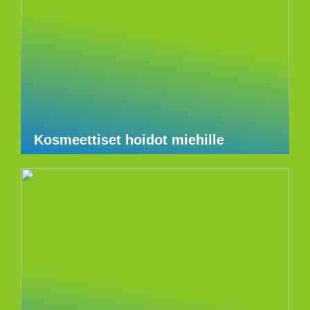
Kosmeettiset hoidot miehille