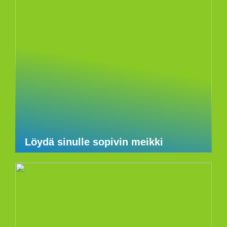
Löydä sinulle sopivin meikki