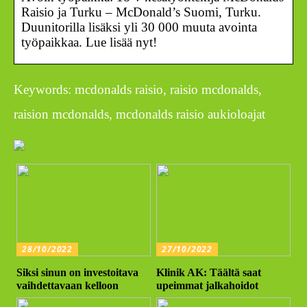
Raisio ja Turku – McDonald’s Suomi, Turku.
Duunitorilla lisäksi yli 30 000 muuta avointa
työpaikkaa. Lue lisää nyt!
Keywords: mcdonalds raisio, raisio mcdonalds,
raision mcdonalds, mcdonalds raisio aukioloajat
28/10/2022
27/10/2022
Siksi sinun on investoitava
Klinik AK: Täältä saat
vaihdettavaan kelloon
upeimmat jalkahoidot