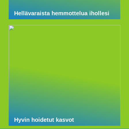
Hellävaraista hemmottelua ihollesi
Hyvin hoidetut kasvot