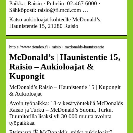
Paikka: Raisio · Puhelin: 02-467 6000 ·
Sähköposti: raisio@fi.mcd.com …
Katso aukioloajat kohteelle McDonald’s,
Haunistentie 15, 21280 Raisio
http s://www.tiendeo.fi › raisio › mcdonalds-haunistentie
McDonald’s | Haunistentie 15,
Raisio – Aukioloajat &
Kupongit
McDonald’s Raisio – Haunistentie 15 | Kupongit
& Aukioloajat
Avoin työpaikka: 18-v kesätyöntekijä McDonalds
Raisio ja Turku – McDonald’s Suomi, Turku.
Duunitorilla lisäksi yli 30 000 muuta avointa
työpaikkaa.
Etsimässä 🕓 McDonald’s, mitkä aukioloajat?