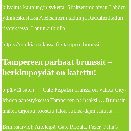
kiivainta kaupungin sykettä. Sijaitsemme aivan Lahden
ydinkeskustassa Aleksanterinkadun ja Rautatienkadun
risteyksessä, Lanun aukiolla.
http s://mutkiamatkassa.fi › tampere-brunssi
Tampereen parhaat brunssit –
herkkupöydät on katettu!
5 päivää sitten — Cafe Pispalan brunssi on valittu City-
lehden äänestyksessä Tampereen parhaaksi … Brunssin
makea tarjonta koostuu talon suklaa-dajmkakusta, …
Brunssiarviot: Aitoleipä, Cafe Pispala, Fazer, Pella’s