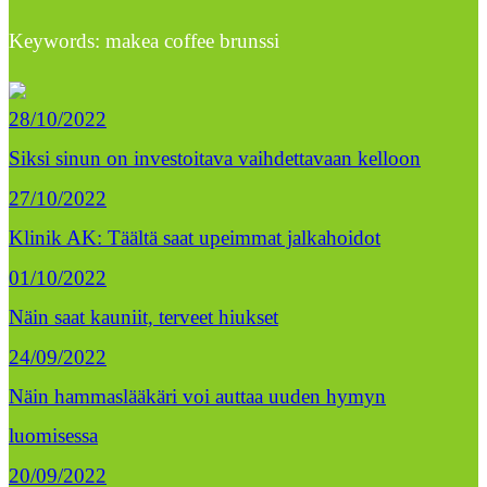
Keywords: makea coffee brunssi
28/10/2022
Siksi sinun on investoitava vaihdettavaan kelloon
27/10/2022
Klinik AK: Täältä saat upeimmat jalkahoidot
01/10/2022
Näin saat kauniit, terveet hiukset
24/09/2022
Näin hammaslääkäri voi auttaa uuden hymyn
luomisessa
20/09/2022