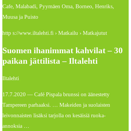
Cafe, Malabadi, Pyymäen Oma, Borneo, Henriks,
Muusa ja Puisto
http s://www.iltalehti.fi › Matkailu › Matkajutut
Suomen ihanimmat kahvilat – 30
paikan jättilista – Iltalehti
Iltalehti
17.7.2020 — Café Pispala brunssi on äänestetty
Tampereen parhaaksi. … Makeiden ja suolaisten
leivonnaisten lisäksi tarjolla on kesäisiä ruoka-
annoksia …