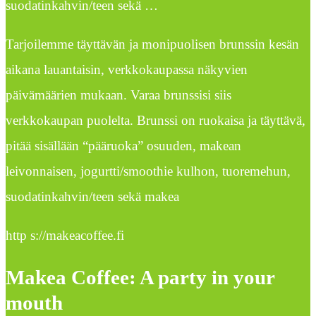
suodatinkahvin/teen sekä …
Tarjoilemme täyttävän ja monipuolisen brunssin kesän
aikana lauantaisin, verkkokaupassa näkyvien
päivämäärien mukaan. Varaa brunssisi siis
verkkokaupan puolelta. Brunssi on ruokaisa ja täyttävä,
pitää sisällään “pääruoka” osuuden, makean
leivonnaisen, jogurtti/smoothie kulhon, tuoremehun,
suodatinkahvin/teen sekä makea
http s://makeacoffee.fi
Makea Coffee: A party in your
mouth