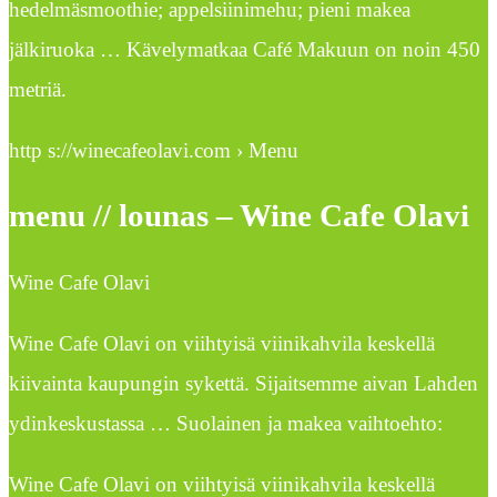
hedelmäsmoothie; appelsiinimehu; pieni makea
jälkiruoka … Kävelymatkaa Café Makuun on noin 450
metriä.
http s://winecafeolavi.com › Menu
menu // lounas – Wine Cafe Olavi
Wine Cafe Olavi
Wine Cafe Olavi on viihtyisä viinikahvila keskellä
kiivainta kaupungin sykettä. Sijaitsemme aivan Lahden
ydinkeskustassa … Suolainen ja makea vaihtoehto:
Wine Cafe Olavi on viihtyisä viinikahvila keskellä