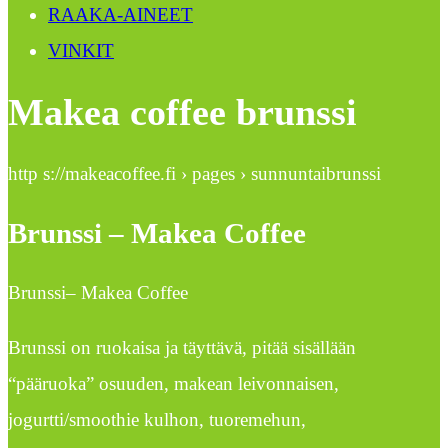
RAAKA-AINEET
VINKIT
Makea coffee brunssi
http s://makeacoffee.fi › pages › sunnuntaibrunssi
Brunssi – Makea Coffee
Brunssi– Makea Coffee
Brunssi on ruokaisa ja täyttävä, pitää sisällään
“pääruoka” osuuden, makean leivonnaisen,
jogurtti/smoothie kulhon, tuoremehun,