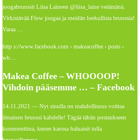
joogabrunssit Liisa Laineen @liisa_laine vetämänä.
Virkistävää Flow joogaa ja meidän herkullista brunssia!
Varaa …
http s://www.facebook.com › makeacoffee › posts ›
wh…
Makea Coffee – WHOOOOP!
Vihdoin pääsemme … – Facebook
14.11.2021 — Nyt sinulla on mahdollisuus voittaa
ilmainen brunssi kahdelle! Tägää tähän postaukseen
kommenttina, kenen kanssa haluaisit tulla
brunssillemme …