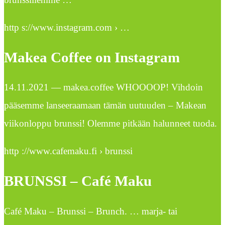
http s://www.instagram.com › …
Makea Coffee on Instagram
14.11.2021 — makea.coffee WHOOOOP! Vihdoin
pääsemme lanseeraamaan tämän uutuuden – Makean
viikonloppu brunssi! Olemme pitkään halunneet tuoda.
http ://www.cafemaku.fi › brunssi
BRUNSSI – Café Maku
Café Maku – Brunssi – Brunch. … marja- tai