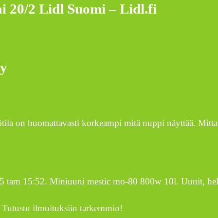
 20/2 Lidl Suomi – Lidl.fi
ry
ila on huomattavasti korkeampi mitä nuppi näyttää. Mittail
 25 tam 15:52. Miniuuni mestic mo-80 800w 10l. Uunit, h
a. Tutustu ilmoituksiin tarkemmin!