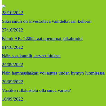
28/10/2022
Siksi sinun on investoitava vaihdettavaan kelloon
27/10/2022
Klinik AK: Täältä saat upeimmat jalkahoidot
01/10/2022
Näin saat kauniit, terveet hiukset
24/09/2022
Näin hammaslääkäri voi auttaa uuden hymyn luomisessa
20/09/2022
Voisiko rullaluistelu olla sinua varten?
10/09/2022