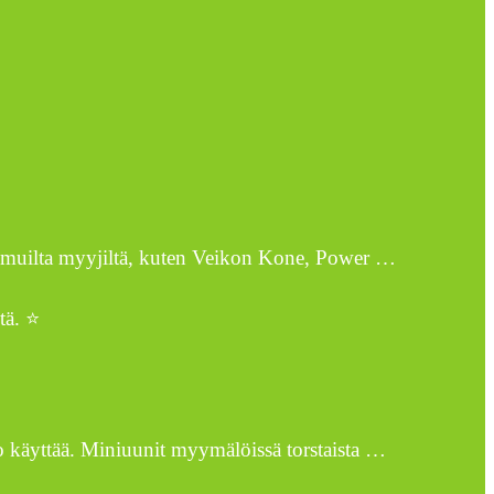
sia muilta myyjiltä, kuten Veikon Kone, Power …
tä. ⭐
o käyttää. Miniuunit myymälöissä torstaista …