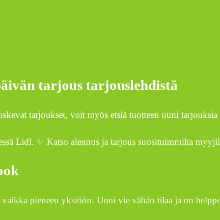
ivän tarjous tarjouslehdistä
koskevat tarjoukset, voit myös etsiä tuotteen uuni tarjouk
essä Lidl. ✨ Katso alennus ja tarjous suosituimmilta myyjil
book
 vaikka pieneen yksiöön. Uuni vie vähän tilaa ja on helpp