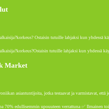
lut
kaisija?korkeus? Ostaisin tutuille lahjaksi kun yhdessä
kaisija?korkeus?Ostaisin tutuille lahjaksi kun yhdessä
ck Market
iikan asiantuntijoita, jotka testaavat ja varmistavat, et
Jopa 70% edullisemmin upouuteen verrattuna ✅ Ilmainen 