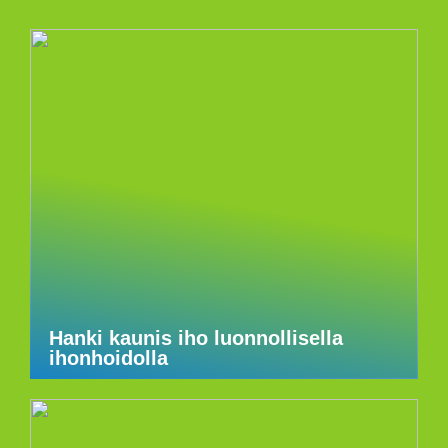
Hanki kaunis iho luonnollisella
ihonhoidolla