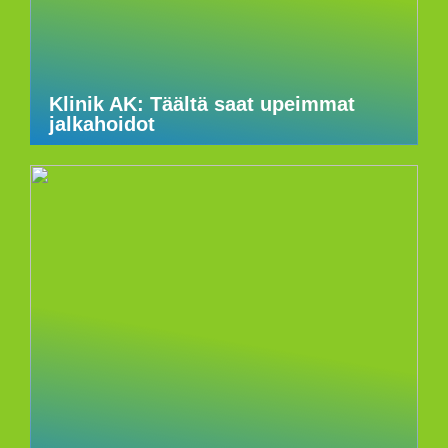
Klinik AK: Täältä saat upeimmat
jalkahoidot