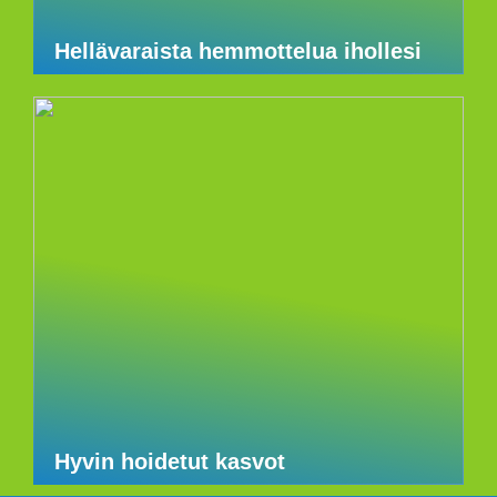
Hellävaraista hemmottelua ihollesi
Hyvin hoidetut kasvot