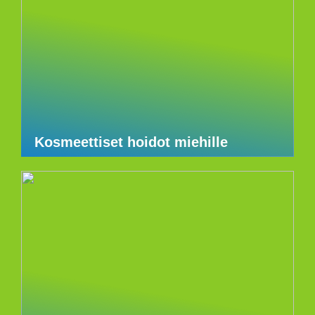
Kosmeettiset hoidot miehille