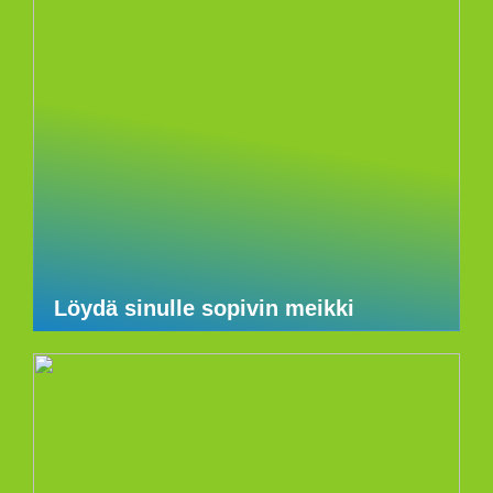
Löydä sinulle sopivin meikki