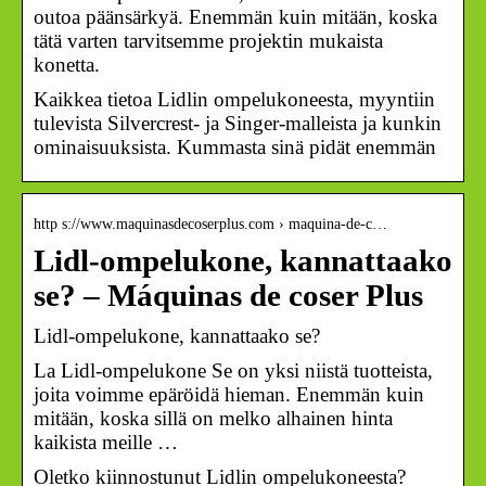
outoa päänsärkyä. Enemmän kuin mitään, koska
tätä varten tarvitsemme projektin mukaista
konetta.
Kaikkea tietoa Lidlin ompelukoneesta, myyntiin
tulevista Silvercrest- ja Singer-malleista ja kunkin
ominaisuuksista. Kummasta sinä pidät enemmän
http s://www.maquinasdecoserplus.com › maquina-de-c…
Lidl-ompelukone, kannattaako
se? – Máquinas de coser Plus
Lidl-ompelukone, kannattaako se?
La Lidl-ompelukone Se on yksi niistä tuotteista,
joita voimme epäröidä hieman. Enemmän kuin
mitään, koska sillä on melko alhainen hinta
kaikista meille …
Oletko kiinnostunut Lidlin ompelukoneesta?