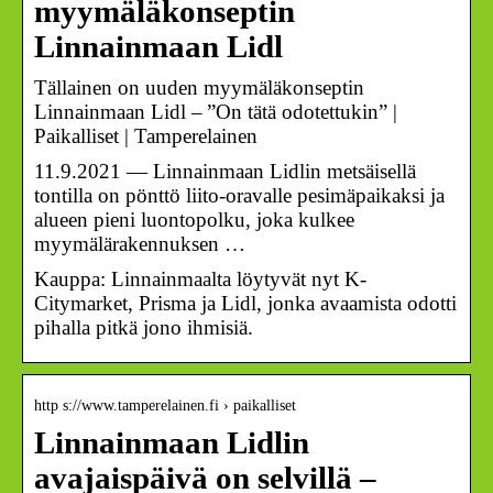
myymäläkonseptin
Linnainmaan Lidl
Tällainen on uuden myymäläkonseptin
Linnainmaan Lidl – ”On tätä odotettukin” |
Paikalliset | Tamperelainen
11.9.2021 — Linnainmaan Lidlin metsäisellä
tontilla on pönttö liito-oravalle pesimäpaikaksi ja
alueen pieni luontopolku, joka kulkee
myymälärakennuksen …
Kauppa: Linnainmaalta löytyvät nyt K-
Citymarket, Prisma ja Lidl, jonka avaamista odotti
pihalla pitkä jono ihmisiä.
http s://www.tamperelainen.fi › paikalliset
Linnainmaan Lidlin
avajaispäivä on selvillä –