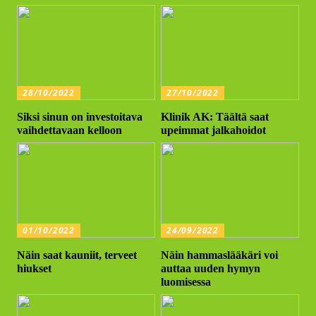
28/10/2022
27/10/2022
Siksi sinun on investoitava
Klinik AK: Täältä saat
vaihdettavaan kelloon
upeimmat jalkahoidot
01/10/2022
24/09/2022
Näin saat kauniit, terveet
Näin hammaslääkäri voi
hiukset
auttaa uuden hymyn
luomisessa