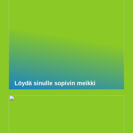
Löydä sinulle sopivin meikki