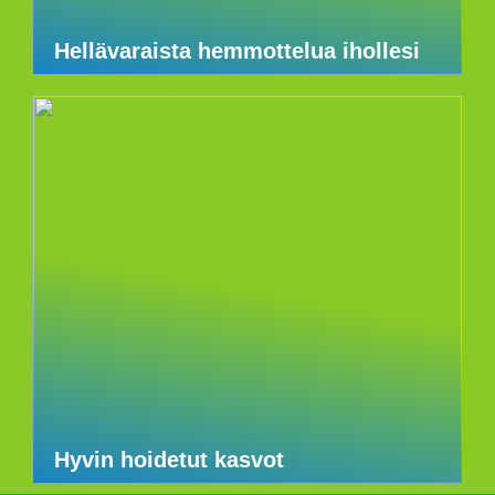
Hellävaraista hemmottelua ihollesi
Hyvin hoidetut kasvot