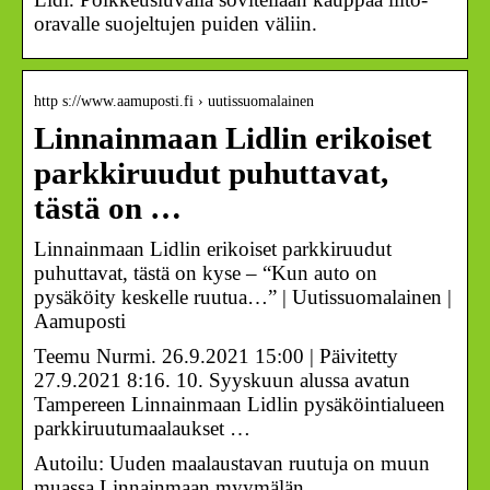
oravalle suojeltujen puiden väliin.
http s://www.aamuposti.fi › uutissuomalainen
Linnainmaan Lidlin erikoiset
parkkiruudut puhuttavat,
tästä on …
Linnainmaan Lidlin erikoiset parkkiruudut
puhuttavat, tästä on kyse – “Kun auto on
pysäköity keskelle ruutua…” | Uutissuomalainen |
Aamuposti
Teemu Nurmi. 26.9.2021 15:00 | Päivitetty
27.9.2021 8:16. 10. Syyskuun alussa avatun
Tampereen Linnainmaan Lidlin pysäköintialueen
parkkiruutumaalaukset …
Autoilu: Uuden maalaustavan ruutuja on muun
muassa Linnainmaan myymälän