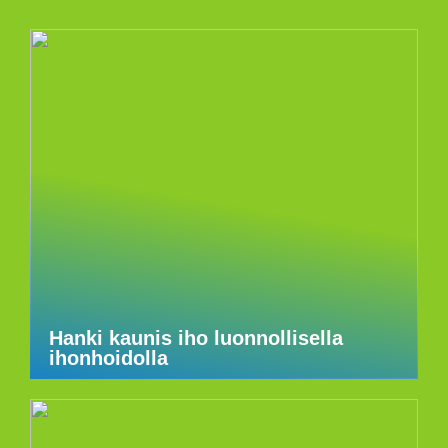
Hanki kaunis iho luonnollisella
ihonhoidolla