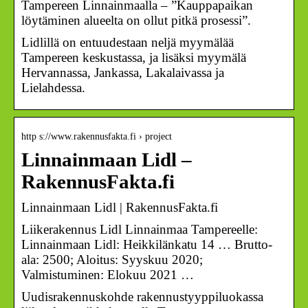
Tampereen Linnainmaalla – ”Kauppapaikan
löytäminen alueelta on ollut pitkä prosessi”.
Lidlillä on entuudestaan neljä myymälää
Tampereen keskustassa, ja lisäksi myymälä
Hervannassa, Jankassa, Lakalaivassa ja
Lielahdessa.
http s://www.rakennusfakta.fi › project
Linnainmaan Lidl –
RakennusFakta.fi
Linnainmaan Lidl | RakennusFakta.fi
Liikerakennus Lidl Linnainmaa Tampereelle:
Linnainmaan Lidl: Heikkilänkatu 14 … Brutto-
ala: 2500; Aloitus: Syyskuu 2020;
Valmistuminen: Elokuu 2021 …
Uudisrakennuskohde rakennustyyppiluokassa