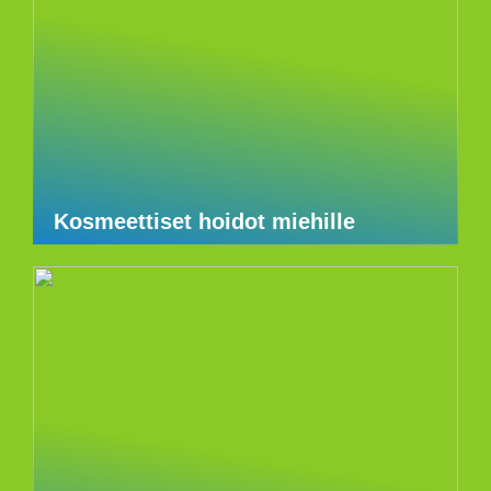
Kosmeettiset hoidot miehille