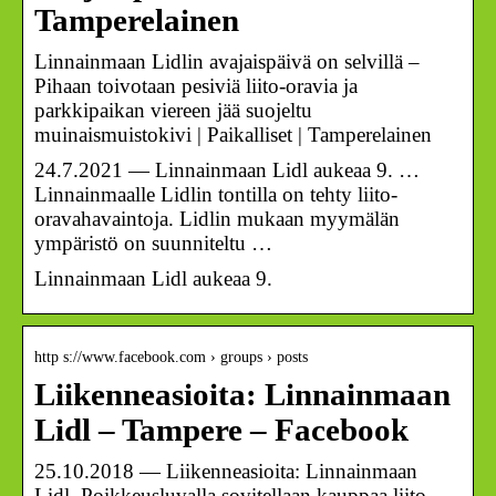
Tamperelainen
Linnainmaan Lidlin avajaispäivä on selvillä –
Pihaan toivotaan pesiviä liito-oravia ja
parkkipaikan viereen jää suojeltu
muinaismuistokivi | Paikalliset | Tamperelainen
24.7.2021 — Linnainmaan Lidl aukeaa 9. …
Linnainmaalle Lidlin tontilla on tehty liito-
oravahavaintoja. Lidlin mukaan myymälän
ympäristö on suunniteltu …
Linnainmaan Lidl aukeaa 9.
http s://www.facebook.com › groups › posts
Liikenneasioita: Linnainmaan
Lidl – Tampere – Facebook
25.10.2018 — Liikenneasioita: Linnainmaan
Lidl. Poikkeusluvalla sovitellaan kauppaa liito-