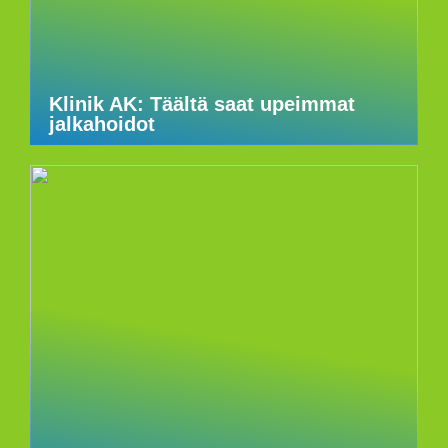
Klinik AK: Täältä saat upeimmat
jalkahoidot