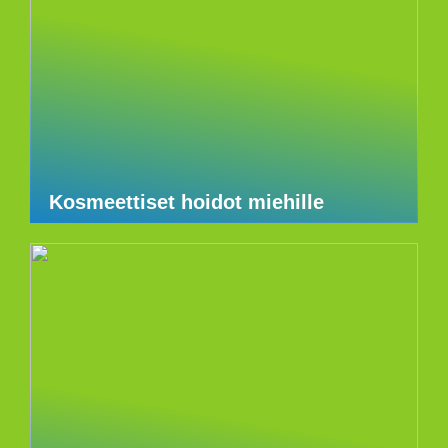
Kosmeettiset hoidot miehille