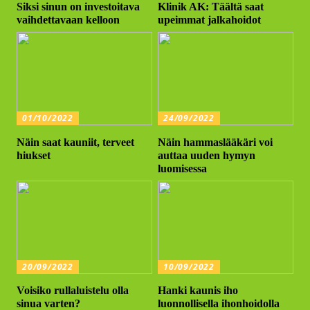
Siksi sinun on investoitava
Klinik AK: Täältä saat
vaihdettavaan kelloon
upeimmat jalkahoidot
01/10/2022
24/09/2022
Näin saat kauniit, terveet
Näin hammaslääkäri voi
hiukset
auttaa uuden hymyn
luomisessa
20/09/2022
10/09/2022
Voisiko rullaluistelu olla
Hanki kaunis iho
sinua varten?
luonnollisella ihonhoidolla