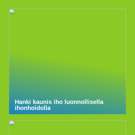
Hanki kaunis iho luonnollisella
ihonhoidolla