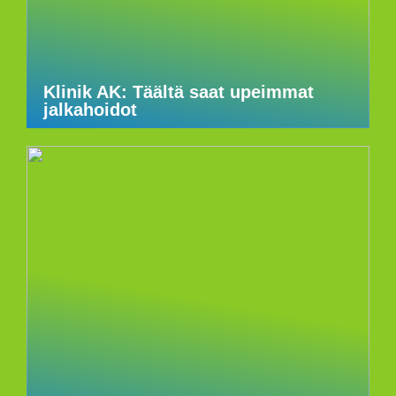
Klinik AK: Täältä saat upeimmat
jalkahoidot