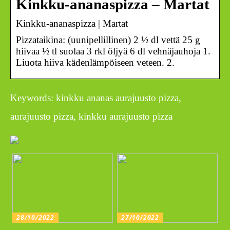
Kinkku-ananaspizza – Martat
Kinkku-ananaspizza | Martat
Pizzataikina: (uunipellillinen) 2 ½ dl vettä 25 g
hiivaa ½ tl suolaa 3 rkl öljyä 6 dl vehnäjauhoja 1.
Liuota hiiva kädenlämpöiseen veteen. 2.
Keywords: kinkku ananas aurajuusto pizza,
aurajuusto pizza, kinkku aurajuusto pizza
28/10/2022
27/10/2022