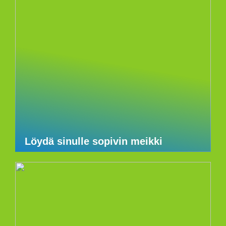
Löydä sinulle sopivin meikki