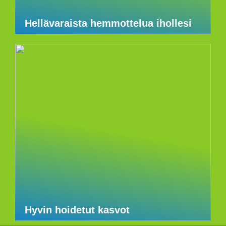
Hellävaraista hemmottelua ihollesi
Hyvin hoidetut kasvot