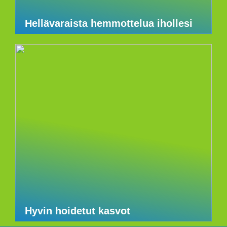
Hellävaraista hemmottelua ihollesi
Hyvin hoidetut kasvot