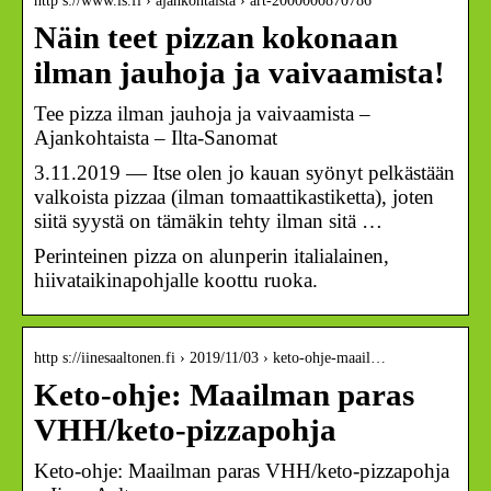
http s://www.is.fi › ajankohtaista › art-2000000870786
Näin teet pizzan kokonaan
ilman jauhoja ja vaivaamista!
Tee pizza ilman jauhoja ja vaivaamista –
Ajankohtaista – Ilta-Sanomat
3.11.2019 — Itse olen jo kauan syönyt pelkästään
valkoista pizzaa (ilman tomaattikastiketta), joten
siitä syystä on tämäkin tehty ilman sitä …
Perinteinen pizza on alunperin italialainen,
hiivataikinapohjalle koottu ruoka.
http s://iinesaaltonen.fi › 2019/11/03 › keto-ohje-maail…
Keto-ohje: Maailman paras
VHH/keto-pizzapohja
Keto-ohje: Maailman paras VHH/keto-pizzapohja