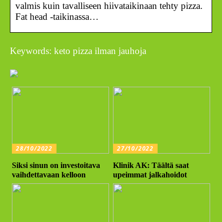
valmis kuin tavalliseen hiivataikinaan tehty pizza.
Fat head -taikinassa…
Keywords: keto pizza ilman jauhoja
28/10/2022
27/10/2022
Siksi sinun on investoitava
Klinik AK: Täältä saat
vaihdettavaan kelloon
upeimmat jalkahoidot