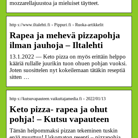
mozzarellajuustoa ja mieluiset täytteet.
http s://www.iltalehti.fi › Pippuri.fi › Ruoka-artikkelit
Rapea ja mehevä pizzapohja
ilman jauhoja – Iltalehti
13.1.2022 — Keto pizza on myös erittäin helppo
kääriä rullalle juurikin tuon ohuen pohjan vuoksi.
Joten suosittelen nyt kokeilemaan tätäkin reseptiä
sitten …
http s://kutsuvapauteen.vaikuttajamedia.fi › 2022/01/13
Keto pizza- rapea ja ohut
pohja! – Kutsu vapauteen
Tämän helpommaksi pizzan tekeminen tuskin
enää muuttuu! Uskomaton resepti – pizzapohja