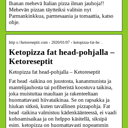
Ihanan mehevä Italian pizza ilman jauhoja!!
Mehevän pizzan täytteiksi valitsin nyt
Parmankinkkua, parmesaania ja tomaattia, katso
ohje.
http s://ketoreseptit.com › 2020/01/07 › ketopizza-fat-he…
Ketopizza fat head-pohjalla –
Ketoreseptit
Ketopizza fat head-pohjalla – Ketoreseptit
Fat head -taikina on juustosta, kananmunista ja
mantelijauhosta tai pofiberistä koostuva taikina,
joka muistuttaa maultaan ja rakenteeltaan
huomattavasti hiivataikinaa. Se on rapsakka ja
hiukan sitkeä, kuten tavallinen pizzapohja. Fat
head -taikina valmistuu kädenkäänteessä, ei vaadi
kohoamisaikaa ja on helppo käsitellä, siksipä
esim. ketopizza on huomattavasti nopeammin