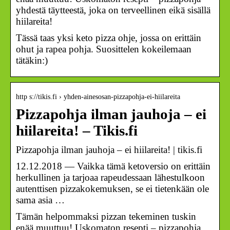
yhdestä täytteestä, joka on terveellinen eikä sisällä
hiilareita!
Tässä taas yksi keto pizza ohje, jossa on erittäin
ohut ja rapea pohja. Suosittelen kokeilemaan
tätäkin:)
http s://tikis.fi › yhden-ainesosan-pizzapohja-ei-hiilareita
Pizzapohja ilman jauhoja – ei
hiilareita! – Tikis.fi
Pizzapohja ilman jauhoja – ei hiilareita! | tikis.fi
12.12.2018 — Vaikka tämä ketoversio on erittäin
herkullinen ja tarjoaa rapeudessaan lähestulkoon
autenttisen pizzakokemuksen, se ei tietenkään ole
sama asia …
Tämän helpommaksi pizzan tekeminen tuskin
enää muuttuu! Uskomaton resepti – pizzapohja