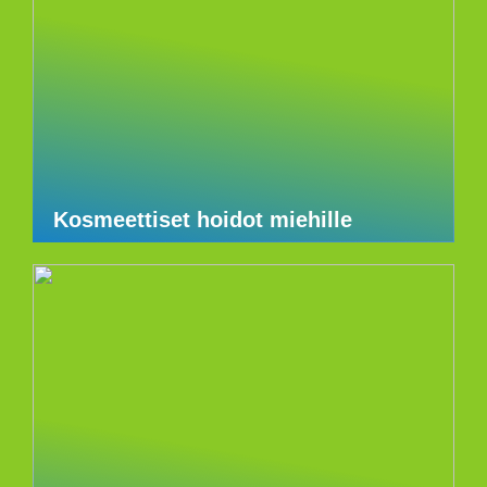
Kosmeettiset hoidot miehille