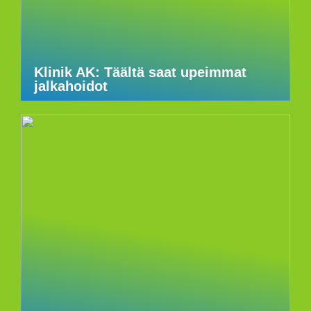
Klinik AK: Täältä saat upeimmat
jalkahoidot