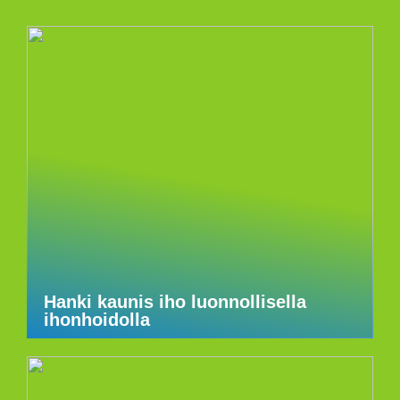
Hanki kaunis iho luonnollisella
ihonhoidolla