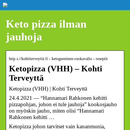
Keto pizza ilman
jauhoja
http s://kohtiterveyttä.fi › ketogeeninen-ruokavalio › reseptit
Ketopizza (VHH) – Kohti
Terveyttä
Ketopizza (VHH) | Kohti Terveyttä
24.4.2021 — “Hannamari Rahkonen kehitti
pizzapohjan, johon ei tule jauhoja” kookosjauho
on myöskin jauho, miten olisi “Hannamari
Rahkonen kehitti …
Ketopizza johon tarvitset vain kananmunia,