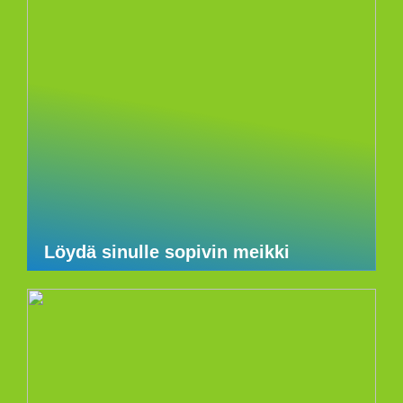
Löydä sinulle sopivin meikki