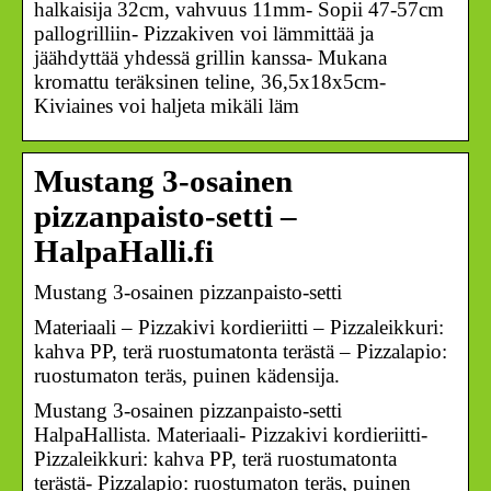
halkaisija 32cm, vahvuus 11mm- Sopii 47-57cm
pallogrilliin- Pizzakiven voi lämmittää ja
jäähdyttää yhdessä grillin kanssa- Mukana
kromattu teräksinen teline, 36,5x18x5cm-
Kiviaines voi haljeta mikäli läm
Mustang 3-osainen
pizzanpaisto-setti –
HalpaHalli.fi
Mustang 3-osainen pizzanpaisto-setti
Materiaali – Pizzakivi kordieriitti – Pizzaleikkuri:
kahva PP, terä ruostumatonta terästä – Pizzalapio:
ruostumaton teräs, puinen kädensija.
Mustang 3-osainen pizzanpaisto-setti
HalpaHallista. Materiaali- Pizzakivi kordieriitti-
Pizzaleikkuri: kahva PP, terä ruostumatonta
terästä- Pizzalapio: ruostumaton teräs, puinen