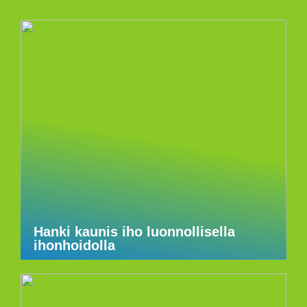
Hanki kaunis iho luonnollisella
ihonhoidolla