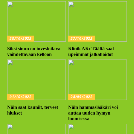
28/10/2022
27/10/2022
Siksi sinun on investoitava
Klinik AK: Täältä saat
vaihdettavaan kelloon
upeimmat jalkahoidot
01/10/2022
24/09/2022
Näin saat kauniit, terveet
Näin hammaslääkäri voi
hiukset
auttaa uuden hymyn
luomisessa