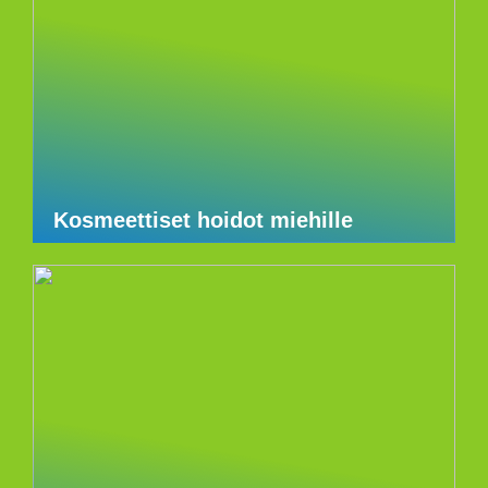
Kosmeettiset hoidot miehille