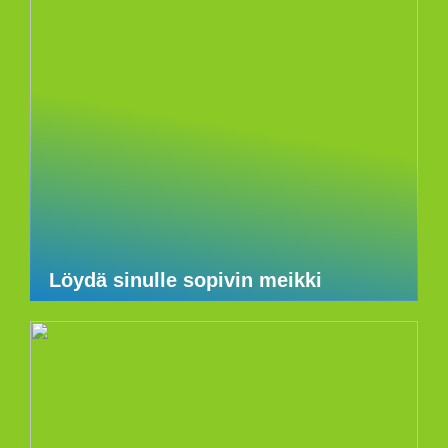
Löydä sinulle sopivin meikki