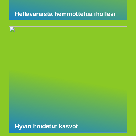
Hellävaraista hemmottelua ihollesi
Hyvin hoidetut kasvot