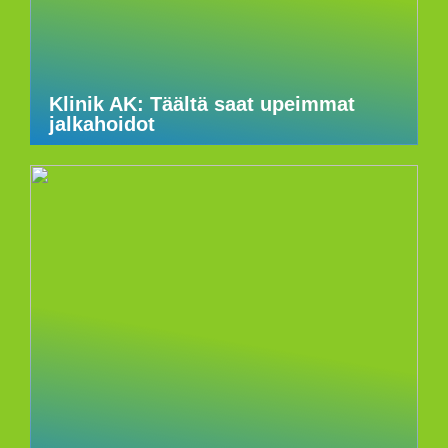
Klinik AK: Täältä saat upeimmat
jalkahoidot