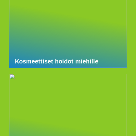
Kosmeettiset hoidot miehille