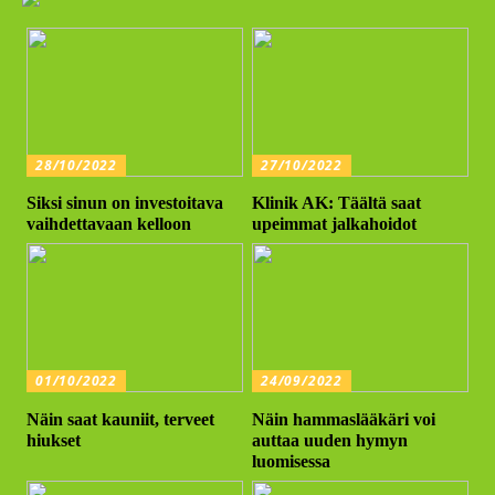
28/10/2022
27/10/2022
Siksi sinun on investoitava
Klinik AK: Täältä saat
vaihdettavaan kelloon
upeimmat jalkahoidot
01/10/2022
24/09/2022
Näin saat kauniit, terveet
Näin hammaslääkäri voi
hiukset
auttaa uuden hymyn
luomisessa