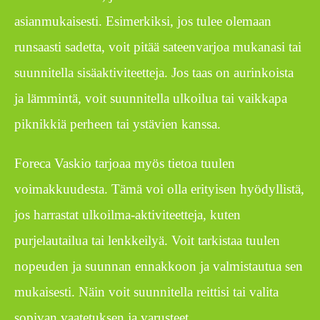
asianmukaisesti. Esimerkiksi, jos tulee olemaan
runsaasti sadetta, voit pitää sateenvarjoa mukanasi tai
suunnitella sisäaktiviteetteja. Jos taas on aurinkoista
ja lämmintä, voit suunnitella ulkoilua tai vaikkapa
piknikkiä perheen tai ystävien kanssa.
Foreca Vaskio tarjoaa myös tietoa tuulen
voimakkuudesta. Tämä voi olla erityisen hyödyllistä,
jos harrastat ulkoilma-aktiviteetteja, kuten
purjelautailua tai lenkkeilyä. Voit tarkistaa tuulen
nopeuden ja suunnan ennakkoon ja valmistautua sen
mukaisesti. Näin voit suunnitella reittisi tai valita
sopivan vaatetuksen ja varusteet.