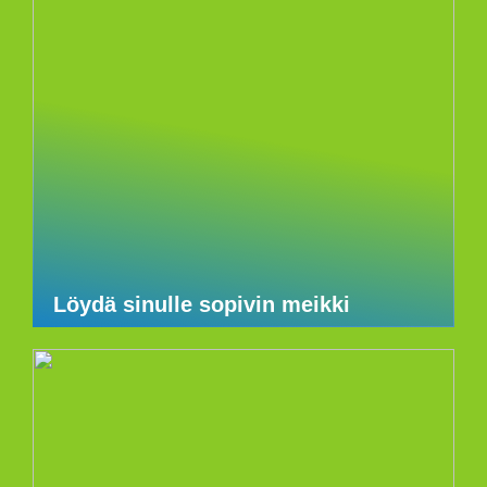
Löydä sinulle sopivin meikki