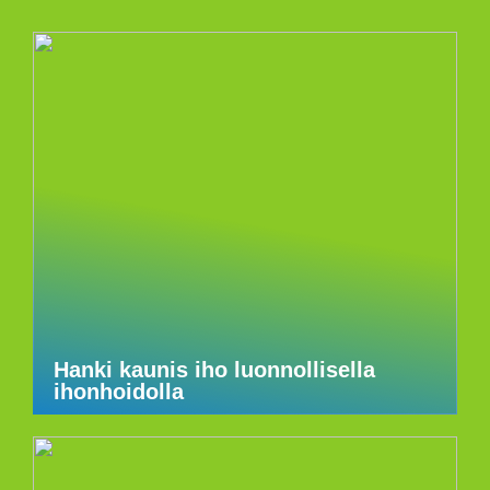
Hanki kaunis iho luonnollisella
ihonhoidolla