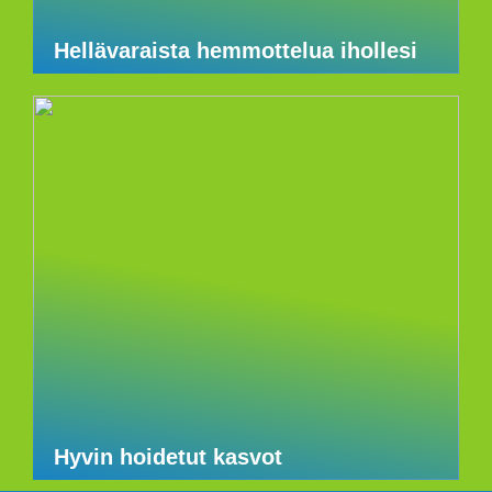
Hellävaraista hemmottelua ihollesi
Hyvin hoidetut kasvot