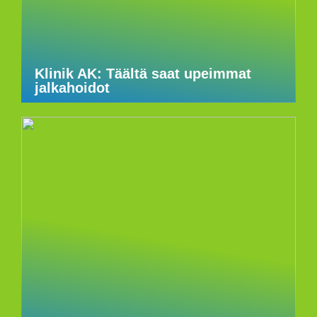
Klinik AK: Täältä saat upeimmat
jalkahoidot