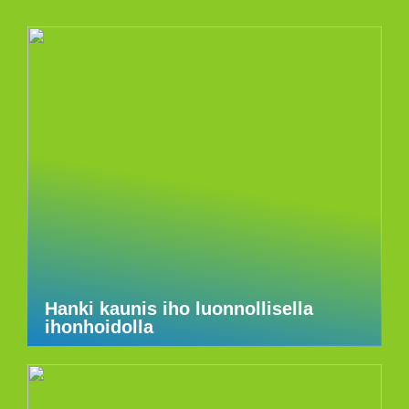
Hanki kaunis iho luonnollisella
ihonhoidolla