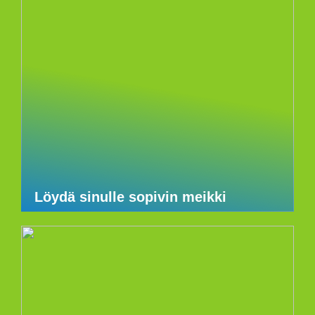
Löydä sinulle sopivin meikki