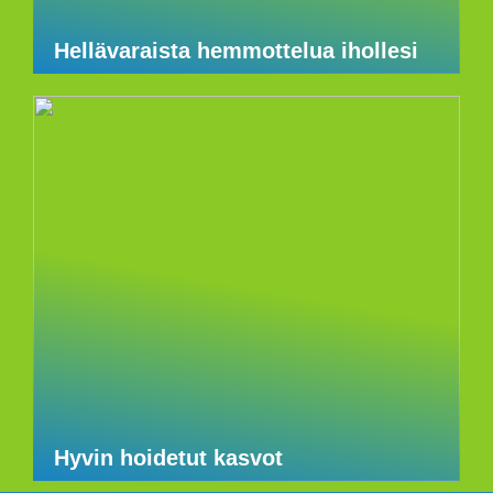
Hellävaraista hemmottelua ihollesi
Hyvin hoidetut kasvot