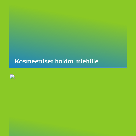
Kosmeettiset hoidot miehille