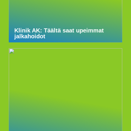
Klinik AK: Täältä saat upeimmat
jalkahoidot