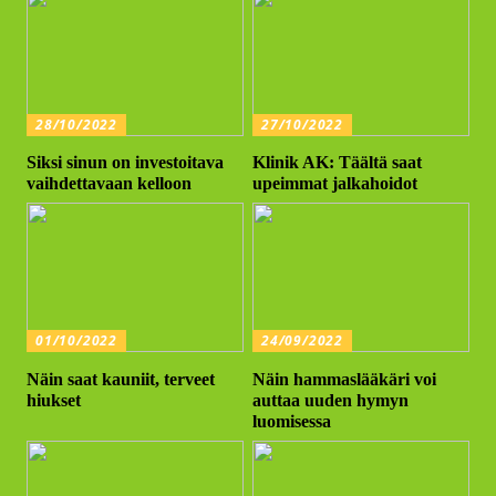
28/10/2022
27/10/2022
Siksi sinun on investoitava
Klinik AK: Täältä saat
vaihdettavaan kelloon
upeimmat jalkahoidot
01/10/2022
24/09/2022
Näin saat kauniit, terveet
Näin hammaslääkäri voi
hiukset
auttaa uuden hymyn
luomisessa