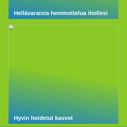
Hellävaraista hemmottelua ihollesi
Hyvin hoidetut kasvot