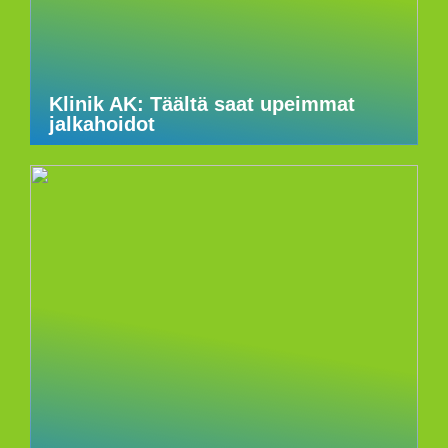
Klinik AK: Täältä saat upeimmat
jalkahoidot