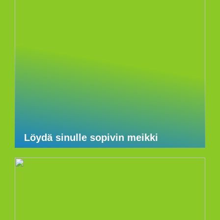
Löydä sinulle sopivin meikki