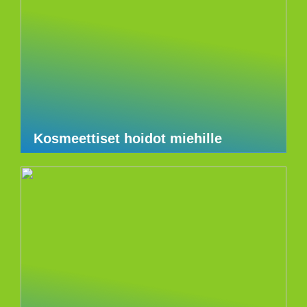
Kosmeettiset hoidot miehille