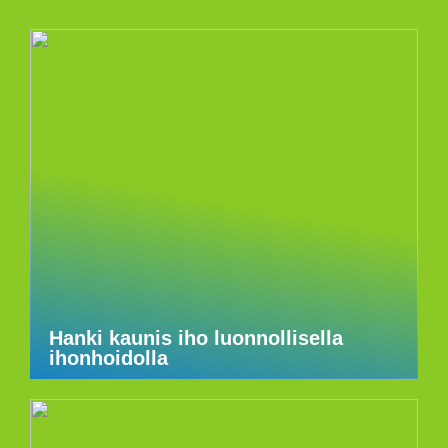
Hanki kaunis iho luonnollisella
ihonhoidolla