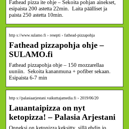
Fathead pizza ite ohje – Sekoita pohjan ainekset,
esipaista 200 astetta 22min. Laita päälliset ja
paista 250 astetta 10min.
http s://www.sulamo.fi › resepti › fathead-pizzapohja
Fathead pizzapohja ohje –
SULAMO.fi
Fathead pizzapohja ohje – 150 mozzarellaa
uuniin. Sekoita kananmuna + pofiber sekaan.
Esipaista 6-7 min
http s://palasiaarjestani.vaikuttajamedia.fi › 2019/06/20
Lauantaipizza on nyt
ketopizza! – Palasia Arjestani
Onneksi on ketopizza keksitty, sillä ehdin jo