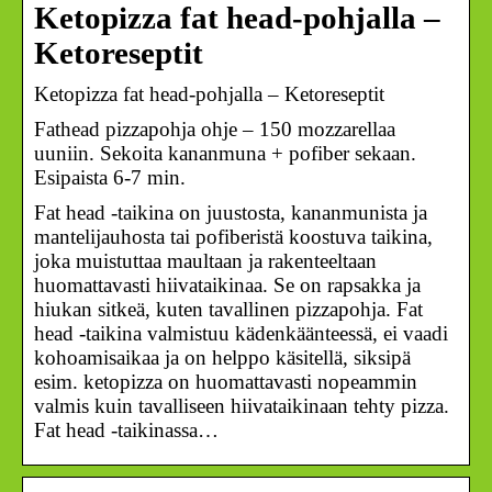
Ketopizza fat head-pohjalla –
Ketoreseptit
Ketopizza fat head-pohjalla – Ketoreseptit
Fathead pizzapohja ohje – 150 mozzarellaa
uuniin. Sekoita kananmuna + pofiber sekaan.
Esipaista 6-7 min.
Fat head -taikina on juustosta, kananmunista ja
mantelijauhosta tai pofiberistä koostuva taikina,
joka muistuttaa maultaan ja rakenteeltaan
huomattavasti hiivataikinaa. Se on rapsakka ja
hiukan sitkeä, kuten tavallinen pizzapohja. Fat
head -taikina valmistuu kädenkäänteessä, ei vaadi
kohoamisaikaa ja on helppo käsitellä, siksipä
esim. ketopizza on huomattavasti nopeammin
valmis kuin tavalliseen hiivataikinaan tehty pizza.
Fat head -taikinassa…