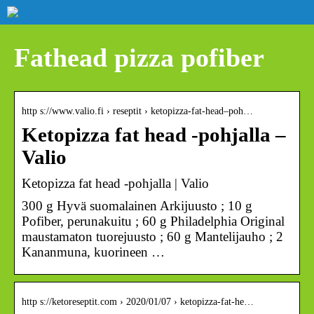
Fathead pizza pofiber
http s://www.valio.fi › reseptit › ketopizza-fat-head–poh…
Ketopizza fat head -pohjalla –
Valio
Ketopizza fat head -pohjalla | Valio
300 g Hyvä suomalainen Arkijuusto ; 10 g
Pofiber, perunakuitu ; 60 g Philadelphia Original
maustamaton tuorejuusto ; 60 g Mantelijauho ; 2
Kananmuna, kuorineen …
http s://ketoreseptit.com › 2020/01/07 › ketopizza-fat-he…