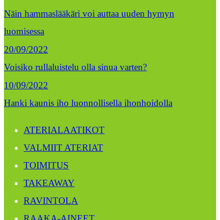
Näin hammaslääkäri voi auttaa uuden hymyn
luomisessa
20/09/2022
Voisiko rullaluistelu olla sinua varten?
10/09/2022
Hanki kaunis iho luonnollisella ihonhoidolla
ATERIALAATIKOT
VALMIIT ATERIAT
TOIMITUS
TAKEAWAY
RAVINTOLA
RAAKA-AINEET