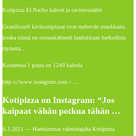
Kotipizza El Nacho kalorit ja ravintosisältö
Grandiosa® kiviuunipizzat ovat mehevän maukkaita,
koska niissä on runsaskätisesti laadukkaan herkullisia
täytteitä…
Kohteessa 1 pizza on 1249 kaloria
http s://www.instagram.com › …
Kotipizza on Instagram: “Jos
kaipaat vähän potkua tähän …
6.3.2021 — Haetuimmat valmistajalta Kotipizza.