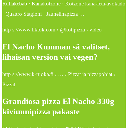
Rullakebab · Kanakotzone · Kotzone kana-feta-avokado
· Quattro Stagioni · Jauhelihapizza …
http s://www.tiktok.com › @kotipizza › video
El Nacho Kumman sä valitset,
lihaisan version vai vegen?
http s://www.k-ruoka.fi › … › Pizzat ja pizzapohjat ›
Pizzat
Grandiosa pizza El Nacho 330g
kiviuunipizza pakaste