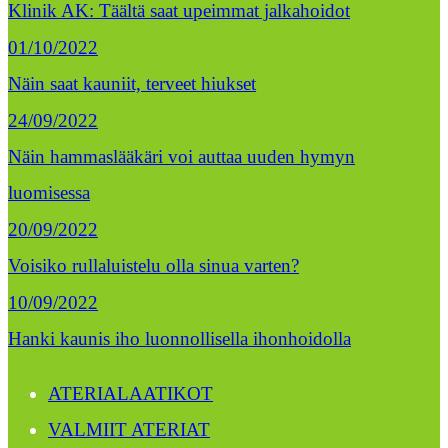
Klinik AK: Täältä saat upeimmat jalkahoidot
01/10/2022
Näin saat kauniit, terveet hiukset
24/09/2022
Näin hammaslääkäri voi auttaa uuden hymyn
luomisessa
20/09/2022
Voisiko rullaluistelu olla sinua varten?
10/09/2022
Hanki kaunis iho luonnollisella ihonhoidolla
ATERIALAATIKOT
VALMIIT ATERIAT